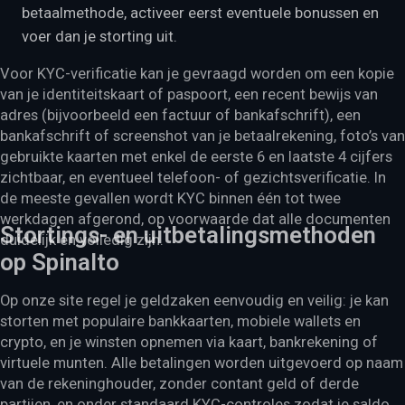
betaalmethode, activeer eerst eventuele bonussen en
voer dan je storting uit.
Voor KYC-verificatie kan je gevraagd worden om een kopie
van je identiteitskaart of paspoort, een recent bewijs van
adres (bijvoorbeeld een factuur of bankafschrift), een
bankafschrift of screenshot van je betaalrekening, foto’s van
gebruikte kaarten met enkel de eerste 6 en laatste 4 cijfers
zichtbaar, en eventueel telefoon- of gezichtsverificatie. In
de meeste gevallen wordt KYC binnen één tot twee
werkdagen afgerond, op voorwaarde dat alle documenten
Stortings- en uitbetalingsmethoden
duidelijk en volledig zijn.
op Spinalto
Op onze site regel je geldzaken eenvoudig en veilig: je kan
storten met populaire bankkaarten, mobiele wallets en
crypto, en je winsten opnemen via kaart, bankrekening of
virtuele munten. Alle betalingen worden uitgevoerd op naam
van de rekeninghouder, zonder contant geld of derde
partijen, en onder standaard KYC-controles zodat je saldo