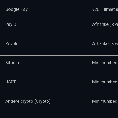
Google Pay
€20 – limiet 
PayID
Afhankelijk v
Revolut
Afhankelijk 
Bitcoin
Minimumbedra
USDT
Minimumbedra
Andere crypto (Crypto)
Minimumbedra