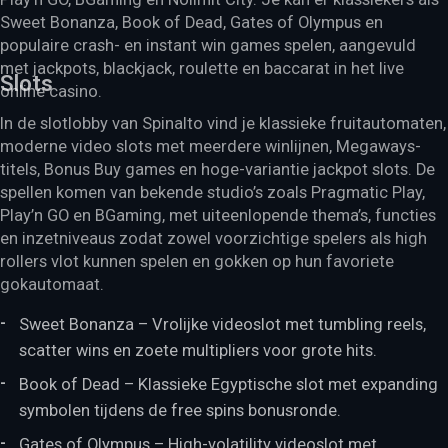
Sweet Bonanza, Book of Dead, Gates of Olympus en
populaire crash- en instant win games spelen, aangevuld
met jackpots, blackjack, roulette en baccarat in het live
Slots
online casino.
In de slotlobby van Spinalto vind je klassieke fruitautomaten,
moderne video slots met meerdere winlijnen, Megaways-
titels, Bonus Buy games en hoge-variantie jackpot slots. De
spellen komen van bekende studio’s zoals Pragmatic Play,
Play’n GO en BGaming, met uiteenlopende thema’s, functies
en inzetniveaus zodat zowel voorzichtige spelers als high
rollers vlot kunnen spelen en gokken op hun favoriete
gokautomaat.
Sweet Bonanza – Vrolijke videoslot met tumbling reels,
scatter wins en zoete multipliers voor grote hits.
Book of Dead – Klassieke Egyptische slot met expanding
symbolen tijdens de free spins bonusronde.
Gates of Olympus – High-volatility videoslot met