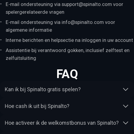
E-mail ondersteuning via
support@spinalto.com
voor
spelergerelateerde vragen
E-mail ondersteuning via
info@spinalto.com
voor
algemene informatie
Interne berichten en helpsectie na inloggen in uw account
Assistentie bij verantwoord gokken, inclusief zelftest en
zelfuitsluiting
FAQ
Kan ik bij Spinalto gratis spelen?
Hoe cash ik uit bij Spinalto?
Hoe activeer ik de welkomstbonus van Spinalto?