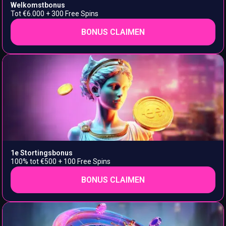
Welkomstbonus
Tot €6.000 + 300 Free Spins
BONUS CLAIMEN
1e Stortingsbonus
100% tot €500 + 100 Free Spins
BONUS CLAIMEN