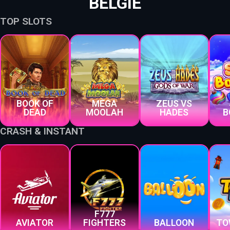
BELGIË
TOP SLOTS
BOOK OF
MEGA
ZEUS VS
DEAD
MOOLAH
HADES
B
CRASH & INSTANT
NU SPELEN
NU SPELEN
NU SPELEN
NU
F777
AVIATOR
FIGHTERS
BALLOON
TO