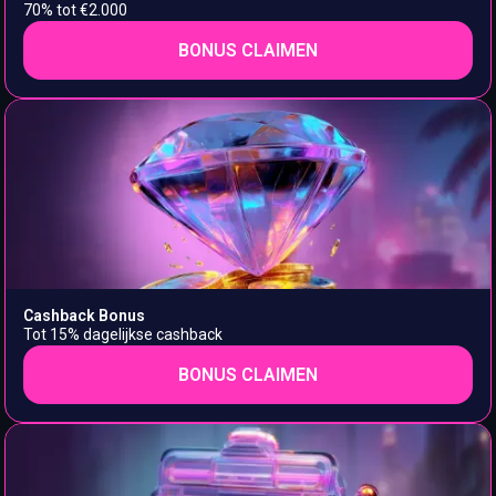
70% tot €2.000
BONUS CLAIMEN
Cashback Bonus
Tot 15% dagelijkse cashback
BONUS CLAIMEN